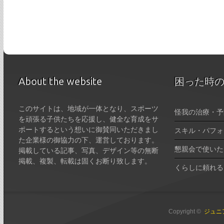
About the website
困った時
このサイトは、地域が一体となり、スポーツ
怪我の治療・予
を頑張る子供たちを応援し、健全な育成をサ
ポートするという想いに御賛同いただきまし
スキル・パフォ
た企業様の御協力の下、運営しております。
懇親会で使いた
掲載している記事、写真、デザイン等の無断
掲載、複製、転載は固くお断り致します。
くらしに頼れる
Copyright ©
ジュニ