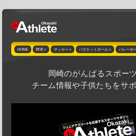
HOME
野球
»
サッカー
»
バスケットボール
»
バレーボ
岡崎のがんばるスポー
チーム情報や子供たちをサ